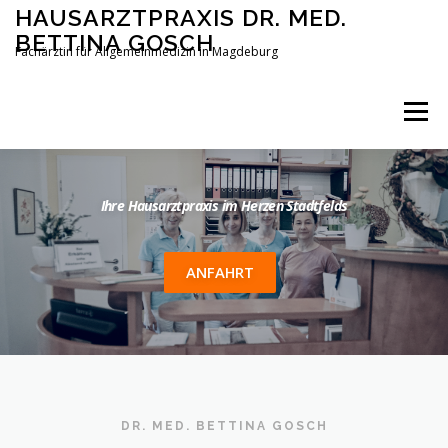
Zum
HAUSARZTPRAXIS DR. MED.
Inhalt
BETTINA GOSCH
springen
Fachärztin für Allgemeinmedizin in Magdeburg
Menü
STARTSEITE
ANFAHRT
IMPRESSUM
Ihre Hausarztpraxis im Herzen Stadtfelds
DATENSCHUTZERKLÄRUNG
ANFAHRT
DR. MED. BETTINA GOSCH